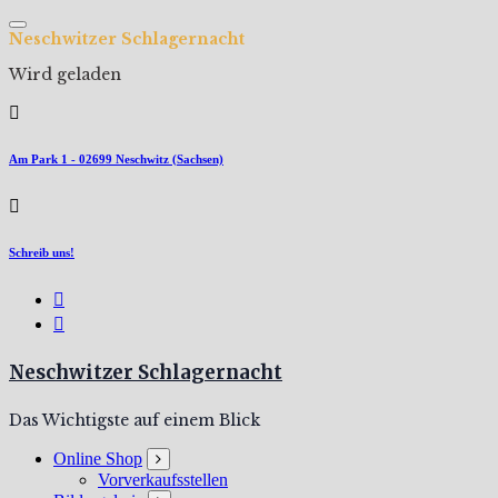
Zum
Inhalt
N
e
s
c
h
w
i
t
z
e
r
S
c
h
l
a
g
e
r
n
a
c
h
t
springen
Wird geladen
Am Park 1 - 02699 Neschwitz (Sachsen)
Schreib uns!
Neschwitzer Schlagernacht
Das Wichtigste auf einem Blick
Online Shop
Vorverkaufsstellen