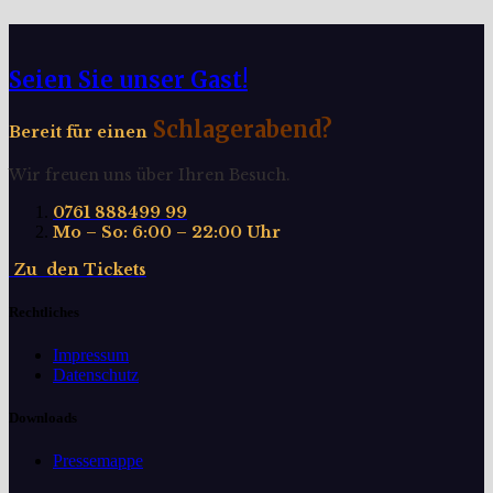
Seien Sie unser Gast!
Schlagerabend?
Bereit für einen
Wir freuen uns über Ihren Besuch.
0761 888499 99
Mo – So: 6:00 – 22:00 Uhr
Z
u
d
e
n
T
i
c
k
e
t
s
Rechtliches
Impressum
Datenschutz
Downloads
Pressemappe