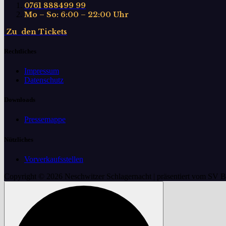
0761 888499 99
Mo – So: 6:00 – 22:00 Uhr
Z
u
d
e
n
T
i
c
k
e
t
s
Rechtliches
Impressum
Datenschutz
Downloads
Pressemappe
Nützliches
Vorverkaufsstellen
Copyright © 2026 Neschwitzer Schlagernacht | präsentiert vom SV 