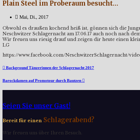
Plain Steel im Proberaum besucht…
Mai, Di., 2017
Obwohl es draußen kochend heiß ist, gönnen sich die Jungs 
Neschwitzer Schlagernacht am 17.06.17 auch noch nach dem
Wir freuen uns riesig drauf und zeigen dir heute einen kl
LG
https://www.facebook.com/NeschwitzerSchlagernacht/vide
Beitragsnavigation
Background Tänzerinnen der Schlagernacht 2017
Barockdamen auf Promotour durch Bautzen
Seien Sie unser Gast!
Schlagerabend?
Bereit für einen
Wir freuen uns über Ihren Besuch.