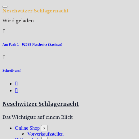
Zum
Inhalt
N
e
s
c
h
w
i
t
z
e
r
S
c
h
l
a
g
e
r
n
a
c
h
t
springen
Wird geladen
Am Park 1 - 02699 Neschwitz (Sachsen)
Schreib uns!
Neschwitzer Schlagernacht
Das Wichtigste auf einem Blick
Online Shop
Vorverkaufsstellen