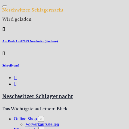
Zum
Inhalt
N
e
s
c
h
w
i
t
z
e
r
S
c
h
l
a
g
e
r
n
a
c
h
t
springen
Wird geladen
Am Park 1 - 02699 Neschwitz (Sachsen)
Schreib uns!
Neschwitzer Schlagernacht
Das Wichtigste auf einem Blick
Online Shop
Vorverkaufsstellen