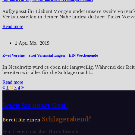
Aufgepasst ihr Lieben! Morgen endet unsere zweite Vorverk
Verkaufsstellen in deiner Nähe findest du hier: Ticket-Vorv
Read more
Apr., Mo., 2019
Zwei Vereine – zwei Veranstaltungen – EIN Wochenende
In Neschwitz wird es eben nie langweilig. Während der Rei
bereiten wir alles für die Schlagernacht…
Read more
Seitennummerierung
1
2
3
4
der
Seien Sie unser Gast!
Beiträge
Schlagerabend?
Bereit für einen
Wir freuen uns über Ihren Besuch.