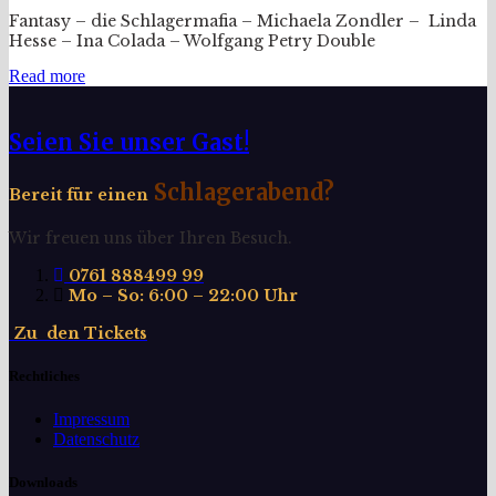
Fantasy – die Schlagermafia – Michaela Zondler – Linda
Hesse – Ina Colada – Wolfgang Petry Double
Read more
Seien Sie unser Gast!
Schlagerabend?
Bereit für einen
Wir freuen uns über Ihren Besuch.
0761 888499 99
Mo – So: 6:00 – 22:00 Uhr
Z
u
d
e
n
T
i
c
k
e
t
s
Rechtliches
Impressum
Datenschutz
Downloads