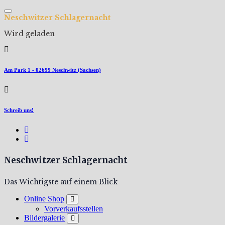
Zum
Inhalt
N
e
s
c
h
w
i
t
z
e
r
S
c
h
l
a
g
e
r
n
a
c
h
t
springen
Wird geladen
Am Park 1 - 02699 Neschwitz (Sachsen)
Schreib uns!
Neschwitzer Schlagernacht
Das Wichtigste auf einem Blick
Online Shop
Vorverkaufsstellen
Bildergalerie