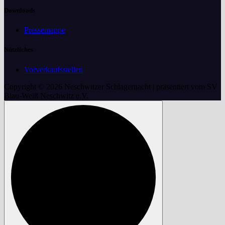
Downloads
Pressemappe
Nützliches
Vorverkaufsstellen
Copyright © 2026 Neschwitzer Schlagernacht | präsentiert vom SV
Blau-Weiß Neschwitz e.V.