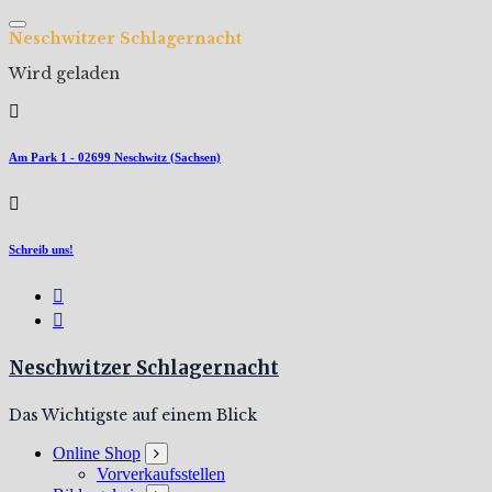
Zum
Inhalt
N
e
s
c
h
w
i
t
z
e
r
S
c
h
l
a
g
e
r
n
a
c
h
t
springen
Wird geladen
Am Park 1 - 02699 Neschwitz (Sachsen)
Schreib uns!
Neschwitzer Schlagernacht
Das Wichtigste auf einem Blick
Online Shop
Vorverkaufsstellen