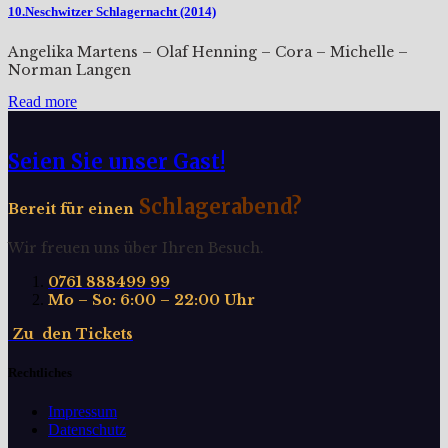
10.Neschwitzer Schlagernacht (2014)
Angelika Martens – Olaf Henning – Cora – Michelle –
Norman Langen
Read more
Seien Sie unser Gast!
Schlagerabend?
Bereit für einen
Wir freuen uns über Ihren Besuch.
0761 888499 99
Mo – So: 6:00 – 22:00 Uhr
Z
u
d
e
n
T
i
c
k
e
t
s
Rechtliches
Impressum
Datenschutz