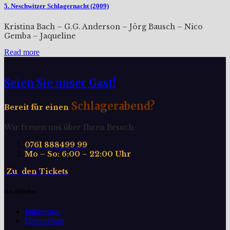
5. Neschwitzer Schlagernacht (2009)
Kristina Bach – G.G. Anderson – Jörg Bausch – Nico
Gemba – Jaqueline
Read more
Seien Sie unser Gast!
Schlagerabend?
Bereit für einen
Wir freuen uns über Ihren Besuch.
0761 888499 99
Mo – So: 6:00 – 22:00 Uhr
Z
u
d
e
n
T
i
c
k
e
t
s
Rechtliches
Impressum
Datenschutz