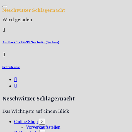
Zum
Inhalt
N
e
s
c
h
w
i
t
z
e
r
S
c
h
l
a
g
e
r
n
a
c
h
t
springen
Wird geladen
Am Park 1 - 02699 Neschwitz (Sachsen)
Schreib uns!
Neschwitzer Schlagernacht
Das Wichtigste auf einem Blick
Online Shop
Vorverkaufsstellen