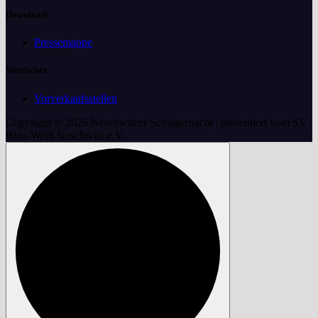
Downloads
Pressemappe
Nützliches
Vorverkaufsstellen
Copyright © 2026 Neschwitzer Schlagernacht | präsentiert vom SV
Blau-Weiß Neschwitz e.V.