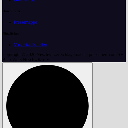
Downloads
Pressemappe
Nützliches
Vorverkaufsstellen
Copyright © 2026 Neschwitzer Schlagernacht | präsentiert vom SV
Blau-Weiß Neschwitz e.V.