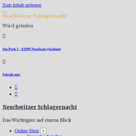
Zum Inhalt springen
N
e
s
c
h
w
i
t
z
e
r
S
c
h
l
a
g
e
r
n
a
c
h
t
Wird geladen
Am Park 1 - 02699 Neschwitz (Sachsen)
Schreib uns!
Neschwitzer Schlagernacht
Das Wichtigste auf einem Blick
Online Shop