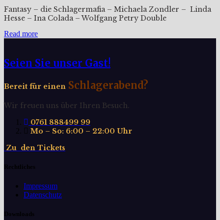
Fantasy – die Schlagermafia – Michaela Zondler – Linda
Hesse – Ina Colada – Wolfgang Petry Double
Read more
Seien Sie unser Gast!
Schlagerabend?
Bereit für einen
Wir freuen uns über Ihren Besuch.
0761 888499 99
Mo – So: 6:00 – 22:00 Uhr
Z
u
d
e
n
T
i
c
k
e
t
s
Rechtliches
Impressum
Datenschutz
Downloads