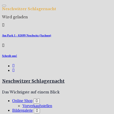
Zum
Inhalt
N
e
s
c
h
w
i
t
z
e
r
S
c
h
l
a
g
e
r
n
a
c
h
t
springen
Wird geladen
Am Park 1 - 02699 Neschwitz (Sachsen)
Schreib uns!
Neschwitzer Schlagernacht
Das Wichtigste auf einem Blick
Online Shop
Vorverkaufsstellen
Bildergalerie