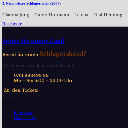
3. Neschwitzer Schlagernacht (2007)
Claudia Jung – Guido Hofmann – Leticia – Olaf Henning
Read more
Seien Sie unser Gast!
Schlagerabend?
Bereit für einen
Wir freuen uns über Ihren Besuch.
0761 888499 99
Mo – So: 6:00 – 22:00 Uhr
Z
u
d
e
n
T
i
c
k
e
t
s
Rechtliches
Impressum
Datenschutz