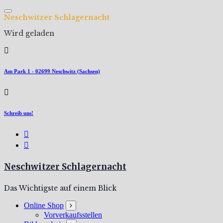
Zum
Inhalt
N
e
s
c
h
w
i
t
z
e
r
S
c
h
l
a
g
e
r
n
a
c
h
t
springen
Wird geladen
Am Park 1 - 02699 Neschwitz (Sachsen)
Schreib uns!
Neschwitzer Schlagernacht
Das Wichtigste auf einem Blick
Online Shop
Vorverkaufsstellen