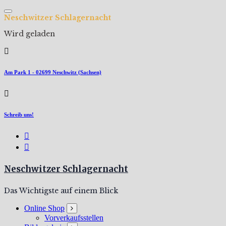
Zum
Inhalt
N
e
s
c
h
w
i
t
z
e
r
S
c
h
l
a
g
e
r
n
a
c
h
t
springen
Wird geladen
Am Park 1 - 02699 Neschwitz (Sachsen)
Schreib uns!
Neschwitzer Schlagernacht
Das Wichtigste auf einem Blick
Online Shop
Vorverkaufsstellen