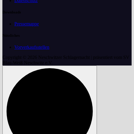
Datenschutz
Downloads
Pressemappe
Nützliches
Vorverkaufsstellen
Copyright © 2026 Neschwitzer Schlagernacht | präsentiert vom SV
Blau-Weiß Neschwitz e.V.