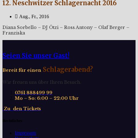
12. Neschwitzer Schlagernacht 2016
Aug., Fr., 2016
Diana Sorbello – DJ Ötzi – Ross Antony – Olaf Berger –
Franziska
Seien Sie unser Gast!
Schlagerabend?
Bereit für einen
Wir freuen uns über Ihren Besuch.
0761 888499 99
Mo – So: 6:00 – 22:00 Uhr
Z
u
d
e
n
T
i
c
k
e
t
s
Rechtliches
Impressum