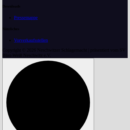
Downloads
Pressemappe
Nützliches
Vorverkaufsstellen
Copyright © 2026 Neschwitzer Schlagernacht | präsentiert vom SV
Blau-Weiß Neschwitz e.V.