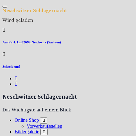
Zum
Inhalt
N
e
s
c
h
w
i
t
z
e
r
S
c
h
l
a
g
e
r
n
a
c
h
t
springen
Wird geladen
Am Park 1 - 02699 Neschwitz (Sachsen)
Schreib uns!
Neschwitzer Schlagernacht
Das Wichtigste auf einem Blick
Online Shop
Vorverkaufsstellen
Bildergalerie