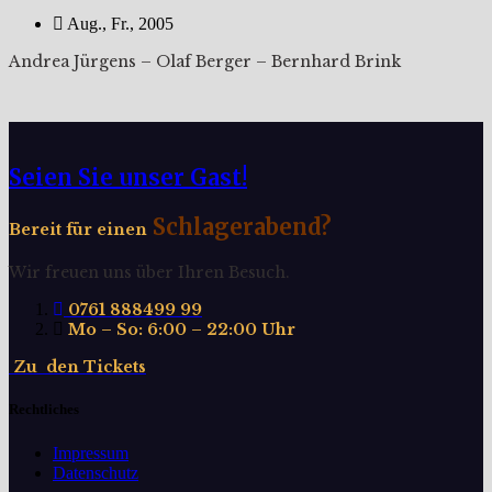
Aug., Fr., 2005
Andrea Jürgens – Olaf Berger – Bernhard Brink
Seien Sie unser Gast!
Schlagerabend?
Bereit für einen
Wir freuen uns über Ihren Besuch.
0761 888499 99
Mo – So: 6:00 – 22:00 Uhr
Z
u
d
e
n
T
i
c
k
e
t
s
Rechtliches
Impressum
Datenschutz