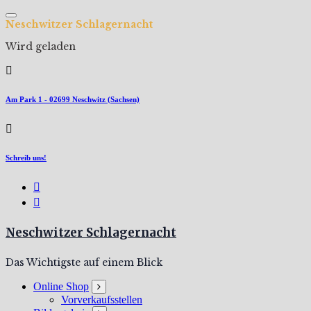
Zum
Inhalt
N
e
s
c
h
w
i
t
z
e
r
S
c
h
l
a
g
e
r
n
a
c
h
t
springen
Wird geladen
Am Park 1 - 02699 Neschwitz (Sachsen)
Schreib uns!
Neschwitzer Schlagernacht
Das Wichtigste auf einem Blick
Online Shop
Vorverkaufsstellen