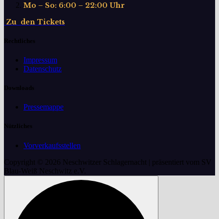
Mo – So: 6:00 – 22:00 Uhr
Z
u
d
e
n
T
i
c
k
e
t
s
Rechtliches
Impressum
Datenschutz
Downloads
Pressemappe
Nützliches
Vorverkaufsstellen
Copyright © 2026 Neschwitzer Schlagernacht | präsentiert vom SV
Blau-Weiß Neschwitz e.V.