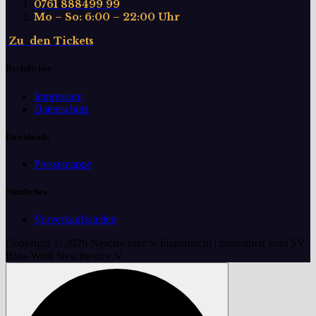
0761 888499 99
Mo – So: 6:00 – 22:00 Uhr
Z
u
d
e
n
T
i
c
k
e
t
s
Rechtliches
Impressum
Datenschutz
Downloads
Pressemappe
Nützliches
Vorverkaufsstellen
Copyright © 2026 Neschwitzer Schlagernacht | präsentiert vom SV
Blau-Weiß Neschwitz e.V.