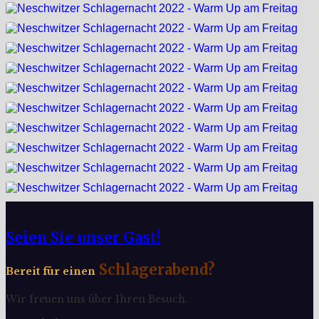
Seien Sie unser Gast!
Schlagerabend?
Bereit für einen
Wir freuen uns über Ihren Besuch.