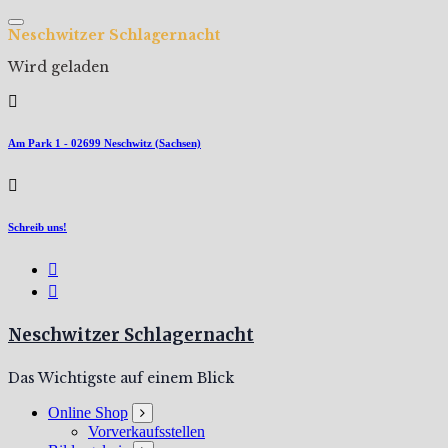
Zum
Inhalt
N
e
s
c
h
w
i
t
z
e
r
S
c
h
l
a
g
e
r
n
a
c
h
t
springen
Wird geladen
Am Park 1 - 02699 Neschwitz (Sachsen)
Schreib uns!
Neschwitzer Schlagernacht
Das Wichtigste auf einem Blick
Online Shop
Vorverkaufsstellen