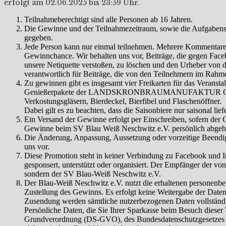
erfolgt am 02.06.2025 bis 23:59 Uhr.
Teilnahmeberechtigt sind alle Personen ab 16 Jahren.
Die Gewinne und der Teilnahmezeitraum, sowie die Aufgabenst
gegeben.
Jede Person kann nur einmal teilnehmen. Mehrere Kommentare 
Gewinnchance. Wir behalten uns vor, Beiträge, die gegen Face
unsere Netiquette verstoßen, zu löschen und den Urheber von d
verantwortlich für Beiträge, die von den Teilnehmern im Rahm
Zu gewinnen gibt es insgesamt vier Freikarten für das Verans
Genießerpakete der LANDSKRONBRAUMANUFAKTUR GÖRLIT
Verkostungsgläsern, Bierdeckel, Bierfibel und Flaschenöffner.
Dabei gilt es zu beachten, dass die Saisonbiere nur saisonal li
Ein Versand der Gewinne erfolgt per Einschreiben, sofern der 
Gewinne beim SV Blau Weiß Neschwitz e.V. persönlich abgeho
Die Änderung, Anpassung, Aussetzung oder vorzeitige Beendi
uns vor.
Diese Promotion steht in keiner Verbindung zu Facebook und 
gesponsert, unterstützt oder organisiert. Der Empfänger der von
sondern der SV Blau-Weiß Neschwitz e.V.
Der Blau-Weiß Neschwitz e.V. nutzt die erhaltenen personenb
Zustellung des Gewinns. Es erfolgt keine Weitergabe der Daten
Zusendung werden sämtliche nutzerbezogenen Daten vollständi
Persönliche Daten, die Sie Ihrer Sparkasse beim Besuch dieser 
Grund­verordnung (DS-GVO), des Bundes­datenschutz­gesetzes 